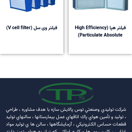
فیلتر هپا (High Efficiency
فیلتر وی سل (V cell filter)
Particulate Absolute)
phim sex xnxx viet
telugu local sex videos
porno
افلام سكس
عربية - موك البورنو
نيك مصريات
نيك عميق مع الينا انجل سكس طيز
مترجم xlxx
افلام سكس نيك محارم تحميل فيلم سكس مترجم
شركت توليدي وصنعتي توس پالايش سازه با هدف مشاوره ، طراحي
، توليد و تأمين هواي پاك اتاقهاي عمـل بيمارستانها ، سالنهاي توليد
قطعـات حسـاس الكـترونيكي ، آزمـايشگاهها ، سالن ها ي توليد مواد
غذايي ، كلين روم ها و كليـه اماكني كه نيـاز به هواي تميز دارند