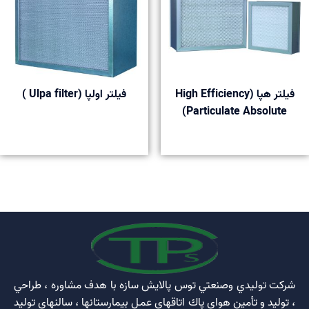
فیلتر هپا (High Efficiency
فیلتر اولپا (Ulpa filter )
Particulate Absolute)
phim sex xnxx viet
telugu local sex videos
porno
افلام سكس
عربية - موك البورنو
نيك مصريات
نيك عميق مع الينا انجل سكس طيز
مترجم xlxx
افلام سكس نيك محارم تحميل فيلم سكس مترجم
شركت توليدي وصنعتي توس پالايش سازه با هدف مشاوره ، طراحي
، توليد و تأمين هواي پاك اتاقهاي عمـل بيمارستانها ، سالنهاي توليد