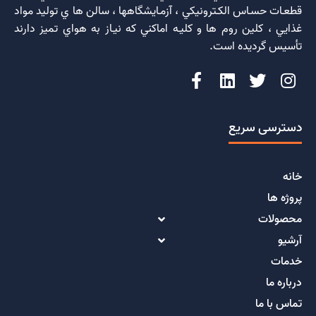
قطعـات حسـاس الكـترونيكي ، آزمـايشگاهها ، سالن ها ي توليد مواد
غذايي ، كلين روم ها و كليـه اماكني كه نيـاز به هواي تميز دارند
تأسيس گرديده است.
دسترسی سریع
خانه
پروژه ها
محصولات
آرشیو
خدمات
درباره ما
تماس با ما