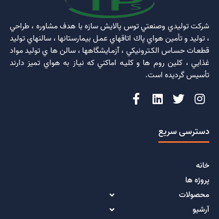
شركت توليدي وصنعتي توس پالايش سازه با هدف مشاوره ، طراحي
، توليد و تأمين هواي پاك اتاقهاي عمـل بيمارستانها ، سالنهاي توليد
قطعـات حسـاس الكـترونيكي ، آزمـايشگاهها ، سالن ها ي توليد مواد
غذايي ، كلين روم ها و كليـه اماكني كه نيـاز به هواي تميز دارند
تأسيس گرديده است.
دسترسی سریع
خانه
پروژه ها
محصولات
آرشیو