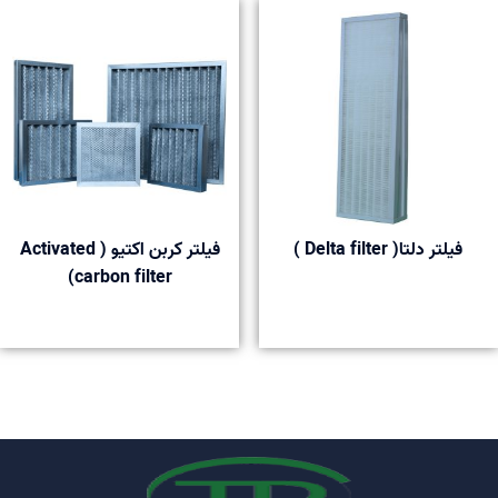
فیلتر دلتا( Delta filter )
فیلتر کربن اکتیو ( Activated
carbon filter)
phim sex xnxx viet
telugu local sex videos
porno
افلام سكس
عربية - موك البورنو
نيك مصريات
نيك عميق مع الينا انجل سكس طيز
مترجم xlxx
افلام سكس نيك محارم تحميل فيلم سكس مترجم