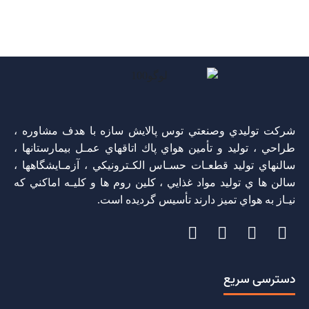
پروژه صنایع دارویی
phim sex xnxx viet
telugu local sex videos
porno
افلام سكس عربية -
موك البورنو
نيك مصريات
نيك عميق مع الينا انجل سكس طيز مترجم
xlxx
افلام سكس نيك محارم تحميل فيلم سكس مترجم
شركت توليدي وصنعتي توس پالايش سازه با هدف مشاوره ،
طراحي ، توليد و تأمين هواي پاك اتاقهاي عمـل بيمارستانها ،
سالنهاي توليد قطعـات حسـاس الكـترونيكي ، آزمـايشگاهها ،
سالن ها ي توليد مواد غذايي ، كلين روم ها و كليـه اماكني كه
نيـاز به هواي تميز دارند تأسيس گرديده است.
دسترسی سریع